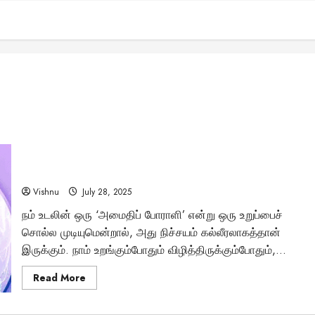
ஜூலை 28 உலகக் கல்லீரல் அழற்சி நாள்: கல்லீரல் அழற்சி
உயிருக்கே ஆபத்து! WHO வெளியிட்ட அதிர்ச்சி தகவல்!
Vishnu
July 28, 2025
நம் உடலின் ஒரு ‘அமைதிப் போராளி’ என்று ஒரு உறுப்பைச்
சொல்ல முடியுமென்றால், அது நிச்சயம் கல்லீரலாகத்தான்
இருக்கும். நாம் உறங்கும்போதும் விழித்திருக்கும்போதும்,...
Read
Read More
more
about
ஜூலை