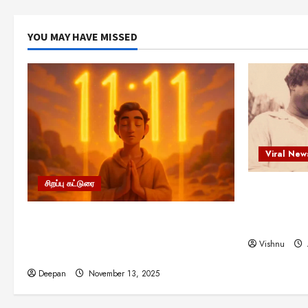
YOU MAY HAVE MISSED
Viral New
சிறப்பு கட்டுரை
எளிமையின்
என்.எஸ்.க
11:11 என்பதன் அர்த்தம் என்ன?
நினைவு நாளி
பிரபஞ்சம் உங்களுக்கு அனுப்பும் ரகசிய
Vishnu
குறியீடு இதுவாக இருக்கலாம்!
Deepan
November 13, 2025