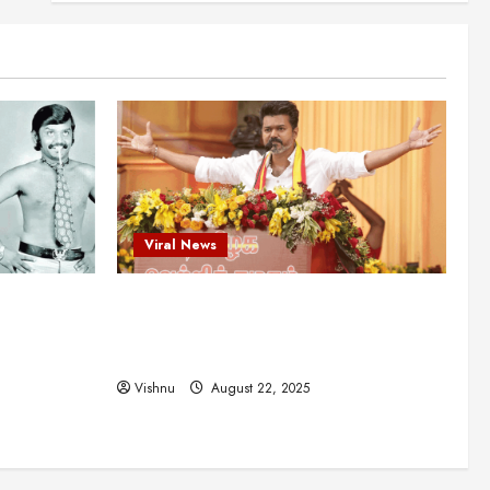
புதுமுக இயக்குநர்களுக்கு
வாய்ப்பளித்த ஒரே நடிகர்! தமிழ்
சினிமா வரலாற்றில் இது ஒரு
3
சாதனையா?
Viral News
August 25, 2025
விஜய் தவெக மாநாட்டில் சொன்ன
குட்டிக் கதை! அதன்
பின்னணியில் உள்ள ஆழ்ந்த
அரசியல் அர்த்தம் என்ன?
4
August 22, 2025
Viral News
சிறப்பு கட்டுரை
சுவாரசிய தகவல்கள்
மெட்ராஸ் தினத்தின்
ட புதுமுக
விஜய் தவெக மாநாட்டில் சொன்ன குட்டிக்
சுவாரஸ்யமான உண்மைகள்!
த்த ஒரே
கதை! அதன் பின்னணியில் உள்ள ஆழ்ந்த
நீங்கள் அறியாத ரகசியங்கள்!
5
ில் இது ஒரு
அரசியல் அர்த்தம் என்ன?
August 22, 2025
Vishnu
August 22, 2025