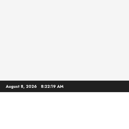
Skip
August 8, 2026
8:22:20 AM
to
content