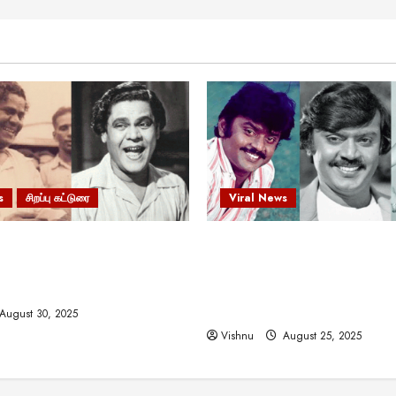
s
சிறப்பு கட்டுரை
Viral News
 வலிமையால் உயர்ந்த
விஜயகாந்த்: 50க்கும் மேற்பட்
ிருஷ்ணன்: கலைவாணரின்
இயக்குநர்களுக்கு வாய்ப்பளி
ல் ஒரு சிலிர்ப்பூட்டும் பார்வை
நடிகர்! தமிழ் சினிமா வரலாற்ற
சாதனையா?
August 30, 2025
Vishnu
August 25, 2025