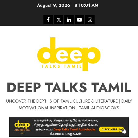
Skip
August 9, 2026
8:10:02 AM
to
content
Facebook
Twitter
Linkedin
Youtube
Instagram
DEEP TALKS TAMIL
UNCOVER THE DEPTHS OF TAMIL CULTURE & LITERATURE | DAILY
Tamil Motivat
MOTIVATIONAL INSPIRATION | TAMIL AUDIOBOOKS
சிறப்பு கட்டுரை
Tamil Motivation Videos
வெற்றி உனதே
மர்மங்கள்
ச
வே
பல்லா
ஒரு