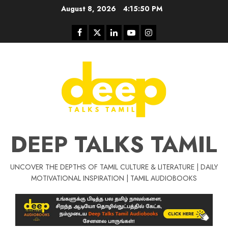
Skip
August 8, 2026
4:15:50 PM
to
content
Facebook
Twitter
Linkedin
Youtube
Instagram
DEEP TALKS TAMIL
UNCOVER THE DEPTHS OF TAMIL CULTURE & LITERATURE | DAILY
Tamil Motivat
MOTIVATIONAL INSPIRATION | TAMIL AUDIOBOOKS
சிறப்பு கட்டுரை
Tamil Motivation Videos
வெற்றி உனதே
மர்மங்கள்
ச
வே
பல்லா
ஒரு