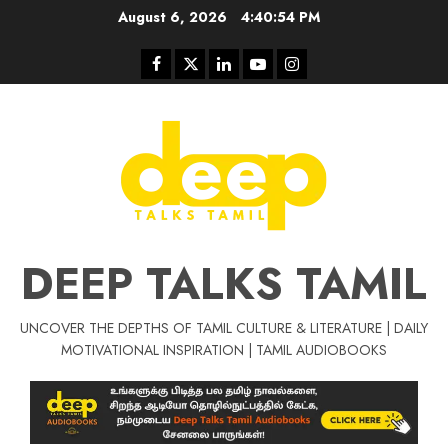
Skip
August 6, 2026
4:40:55 PM
to
content
Facebook
Twitter
Linkedin
Youtube
Instagram
DEEP TALKS TAMIL
UNCOVER THE DEPTHS OF TAMIL CULTURE & LITERATURE | DAILY
Tamil Motivat
MOTIVATIONAL INSPIRATION | TAMIL AUDIOBOOKS
சிறப்பு கட்டுரை
Tamil Motivation Videos
வெற்றி உனதே
மர்மங்கள்
ச
வே
பல்லா
ஒரு