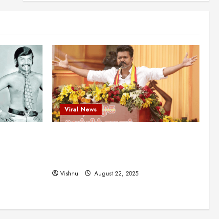
என்.எஸ்.கிருஷ்ணன்:
கலைவாணரின் நினைவு நாளில்
ஒரு சிலிர்ப்பூட்டும் பார்வை
2
August 30, 2025
Viral News
விஜயகாந்த்: 50க்கும் மேற்பட்ட
புதுமுக இயக்குநர்களுக்கு
வாய்ப்பளித்த ஒரே நடிகர்! தமிழ்
சினிமா வரலாற்றில் இது ஒரு
3
சாதனையா?
Viral News
Viral News
August 25, 2025
விஜய் தவெக மாநாட்டில் சொன்ன
ட புதுமுக
விஜய் தவெக மாநாட்டில் சொன்ன குட்டிக்
குட்டிக் கதை! அதன்
பின்னணியில் உள்ள ஆழ்ந்த
த்த ஒரே
கதை! அதன் பின்னணியில் உள்ள ஆழ்ந்த
அரசியல் அர்த்தம் என்ன?
4
ில் இது ஒரு
அரசியல் அர்த்தம் என்ன?
August 22, 2025
Vishnu
August 22, 2025
சிறப்பு கட்டுரை
சுவாரசிய தகவல்கள்
மெட்ராஸ் தினத்தின்
சுவாரஸ்யமான உண்மைகள்!
நீங்கள் அறியாத ரகசியங்கள்!