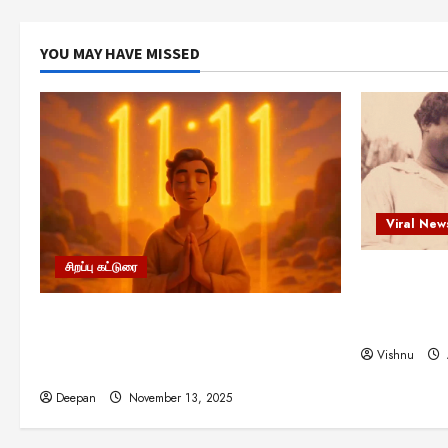
YOU MAY HAVE MISSED
Viral New
சிறப்பு கட்டுரை
எளிமையின்
என்.எஸ்.க
11:11 என்பதன் அர்த்தம் என்ன?
நினைவு நாளி
பிரபஞ்சம் உங்களுக்கு அனுப்பும் ரகசிய
Vishnu
குறியீடு இதுவாக இருக்கலாம்!
Deepan
November 13, 2025