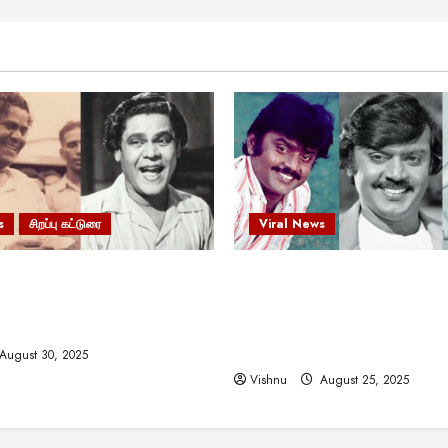
s
சிறப்பு கட்டுரை
Viral News
 வலிமையால் உயர்ந்த
விஜயகாந்த்: 50க்கும் மேற்பட்
ிருஷ்ணன்: கலைவாணரின்
இயக்குநர்களுக்கு வாய்ப்பளி
ல் ஒரு சிலிர்ப்பூட்டும் பார்வை
நடிகர்! தமிழ் சினிமா வரலாற்ற
சாதனையா?
August 30, 2025
Vishnu
August 25, 2025