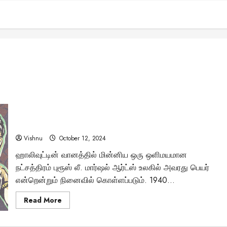
புரூஸ் லீ: புகழின் உச்சியிலிருந்து மர்மமான முடிவு வரை – அவரது
வாழ்க்கை உண்மையில் எப்படி முடிந்தது?
Vishnu
October 12, 2024
ஹாலிவுட்டின் வானத்தில் மின்னிய ஒரு ஒளிமயமான
நட்சத்திரம் புரூஸ் லீ. மார்ஷல் ஆர்ட்ஸ் உலகில் அவரது பெயர்
என்றென்றும் நினைவில் கொள்ளப்படும். 1940...
Read
Read More
more
about
புரூஸ்