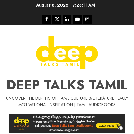
Skip
August 8, 2026
7:23:12 AM
to
content
Facebook
Twitter
Linkedin
Youtube
Instagram
DEEP TALKS TAMIL
UNCOVER THE DEPTHS OF TAMIL CULTURE & LITERATURE | DAILY
Tamil Motivat
MOTIVATIONAL INSPIRATION | TAMIL AUDIOBOOKS
சிறப்பு கட்டுரை
Tamil Motivation Videos
வெற்றி உனதே
மர்மங்கள்
ச
வே
பல்லா
ஒரு