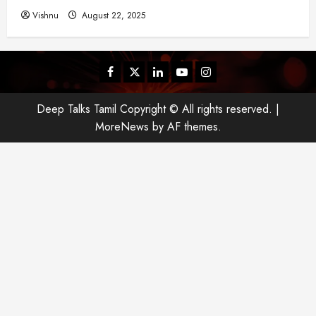
யா
Vishnu
August 22, 2025
?
August
Facebook
Twitter
Linkedin
Youtube
Instagram
25,
2025
Deep Talks Tamil Copyright © All rights reserved.
|
MoreNews
by AF themes.