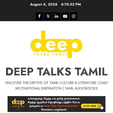
Skip
August 6, 2026
6:10:33 PM
to
content
Facebook
Twitter
Linkedin
Youtube
Instagram
DEEP TALKS TAMIL
UNCOVER THE DEPTHS OF TAMIL CULTURE & LITERATURE | DAILY
Tamil Motivat
MOTIVATIONAL INSPIRATION | TAMIL AUDIOBOOKS
சிறப்பு கட்டுரை
Tamil Motivation Videos
வெற்றி உனதே
மர்மங்கள்
ச
வே
பல்லா
ஒரு