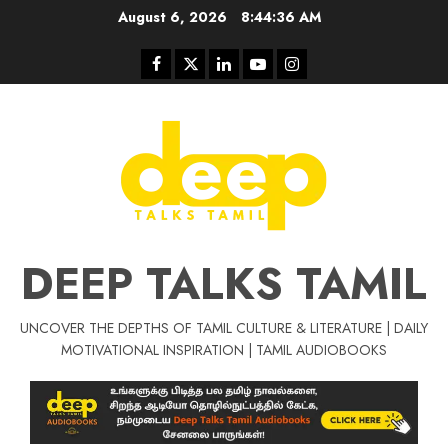
Skip
August 6, 2026
8:44:36 AM
to
content
Facebook
Twitter
Linkedin
Youtube
Instagram
DEEP TALKS TAMIL
UNCOVER THE DEPTHS OF TAMIL CULTURE & LITERATURE | DAILY
Tamil Motivat
MOTIVATIONAL INSPIRATION | TAMIL AUDIOBOOKS
சிறப்பு கட்டுரை
Tamil Motivation Videos
வெற்றி உனதே
மர்மங்கள்
ச
வே
பல்லா
ஒரு