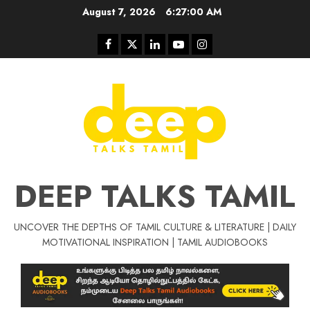
Skip
August 7, 2026
6:27:00 AM
to
content
Facebook
Twitter
Linkedin
Youtube
Instagram
DEEP TALKS TAMIL
UNCOVER THE DEPTHS OF TAMIL CULTURE & LITERATURE | DAILY
Tamil Motivat
MOTIVATIONAL INSPIRATION | TAMIL AUDIOBOOKS
சிறப்பு கட்டுரை
Tamil Motivation Videos
வெற்றி உனதே
மர்மங்கள்
ச
வே
பல்லா
ஒரு