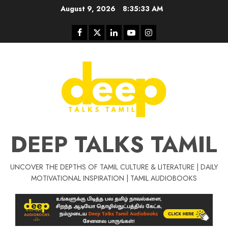
Skip
August 9, 2026
8:35:33 AM
to
content
Facebook
Twitter
Linkedin
Youtube
Instagram
DEEP TALKS TAMIL
UNCOVER THE DEPTHS OF TAMIL CULTURE & LITERATURE | DAILY
Tamil Motivat
MOTIVATIONAL INSPIRATION | TAMIL AUDIOBOOKS
சிறப்பு கட்டுரை
Tamil Motivation Videos
வெற்றி உனதே
மர்மங்கள்
ச
வே
பல்லா
ஒரு