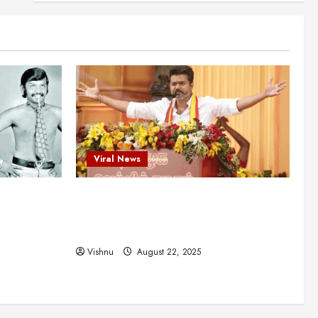
என்.எஸ்.கிருஷ்ணன்:
கலைவாணரின் நினைவு நாளில்
ஒரு சிலிர்ப்பூட்டும் பார்வை
2
August 30, 2025
Viral News
விஜயகாந்த்: 50க்கும் மேற்பட்ட
புதுமுக இயக்குநர்களுக்கு
வாய்ப்பளித்த ஒரே நடிகர்! தமிழ்
சினிமா வரலாற்றில் இது ஒரு
3
சாதனையா?
Viral News
Viral News
August 25, 2025
விஜய் தவெக மாநாட்டில் சொன்ன
ட புதுமுக
விஜய் தவெக மாநாட்டில் சொன்ன குட்டிக்
குட்டிக் கதை! அதன்
பின்னணியில் உள்ள ஆழ்ந்த
த்த ஒரே
கதை! அதன் பின்னணியில் உள்ள ஆழ்ந்த
அரசியல் அர்த்தம் என்ன?
4
ில் இது ஒரு
அரசியல் அர்த்தம் என்ன?
August 22, 2025
Vishnu
August 22, 2025
சிறப்பு கட்டுரை
சுவாரசிய தகவல்கள்
மெட்ராஸ் தினத்தின்
சுவாரஸ்யமான உண்மைகள்!
நீங்கள் அறியாத ரகசியங்கள்!