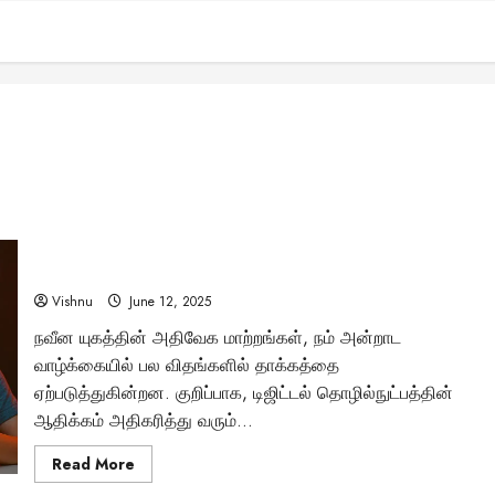
வீடியோ கேம்களில் மூழ்கும் Gen Z: குழந்தைகளின் மூளை
வளர்ச்சிக்கு ஆபத்தா? பெற்றோர்களே உஷார்!
Vishnu
June 12, 2025
நவீன யுகத்தின் அதிவேக மாற்றங்கள், நம் அன்றாட
வாழ்க்கையில் பல விதங்களில் தாக்கத்தை
ஏற்படுத்துகின்றன. குறிப்பாக, டிஜிட்டல் தொழில்நுட்பத்தின்
ஆதிக்கம் அதிகரித்து வரும்...
Read
Read More
more
about