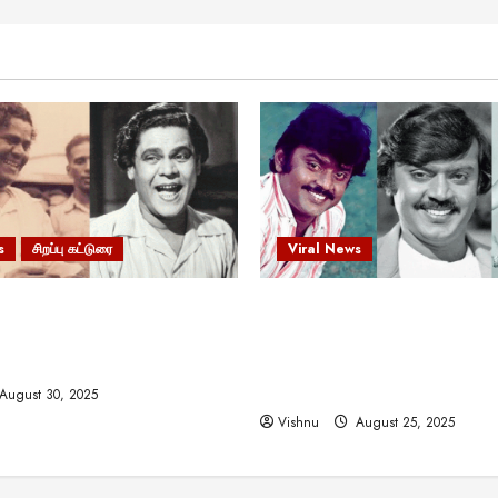
s
சிறப்பு கட்டுரை
Viral News
 வலிமையால் உயர்ந்த
விஜயகாந்த்: 50க்கும் மேற்பட்
ிருஷ்ணன்: கலைவாணரின்
இயக்குநர்களுக்கு வாய்ப்பளி
ல் ஒரு சிலிர்ப்பூட்டும் பார்வை
நடிகர்! தமிழ் சினிமா வரலாற்ற
சாதனையா?
August 30, 2025
Vishnu
August 25, 2025