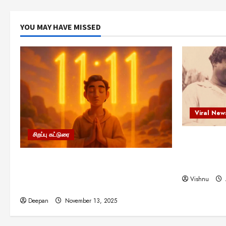
YOU MAY HAVE MISSED
Viral New
சிறப்பு கட்டுரை
எளிமையின்
என்.எஸ்.க
11:11 என்பதன் அர்த்தம் என்ன?
நினைவு நாளி
பிரபஞ்சம் உங்களுக்கு அனுப்பும் ரகசிய
Vishnu
குறியீடு இதுவாக இருக்கலாம்!
Deepan
November 13, 2025