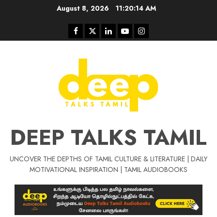
Skip
August 8, 2026
11:20:15 AM
to
content
Facebook
Twitter
Linkedin
Youtube
Instagram
DEEP TALKS TAMIL
UNCOVER THE DEPTHS OF TAMIL CULTURE & LITERATURE | DAILY
Tamil Motivat
MOTIVATIONAL INSPIRATION | TAMIL AUDIOBOOKS
சிறப்பு கட்டுரை
Tamil Motivation Videos
வெற்றி உனதே
மர்மங்கள்
ச
வே
பல்லா
ஒரு