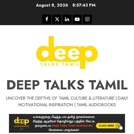
Skip
August 8, 2026
8:57:44 PM
to
content
Facebook
Twitter
Linkedin
Youtube
Instagram
DEEP TALKS TAMIL
UNCOVER THE DEPTHS OF TAMIL CULTURE & LITERATURE | DAILY
Tamil Motivat
MOTIVATIONAL INSPIRATION | TAMIL AUDIOBOOKS
சிறப்பு கட்டுரை
Tamil Motivation Videos
வெற்றி உனதே
மர்மங்கள்
ச
வே
பல்லா
ஒரு