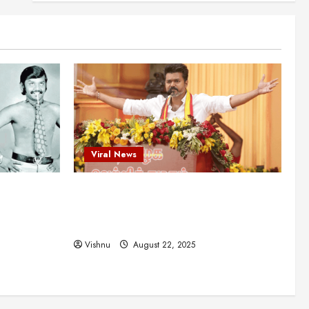
என்.எஸ்.கிருஷ்ணன்:
கலைவாணரின் நினைவு நாளில்
ஒரு சிலிர்ப்பூட்டும் பார்வை
2
August 30, 2025
Viral News
விஜயகாந்த்: 50க்கும் மேற்பட்ட
புதுமுக இயக்குநர்களுக்கு
வாய்ப்பளித்த ஒரே நடிகர்! தமிழ்
சினிமா வரலாற்றில் இது ஒரு
3
சாதனையா?
Viral News
Viral News
August 25, 2025
விஜய் தவெக மாநாட்டில் சொன்ன
ட புதுமுக
விஜய் தவெக மாநாட்டில் சொன்ன குட்டிக்
குட்டிக் கதை! அதன்
பின்னணியில் உள்ள ஆழ்ந்த
த்த ஒரே
கதை! அதன் பின்னணியில் உள்ள ஆழ்ந்த
அரசியல் அர்த்தம் என்ன?
4
ில் இது ஒரு
அரசியல் அர்த்தம் என்ன?
August 22, 2025
Vishnu
August 22, 2025
சிறப்பு கட்டுரை
சுவாரசிய தகவல்கள்
மெட்ராஸ் தினத்தின்
சுவாரஸ்யமான உண்மைகள்!
நீங்கள் அறியாத ரகசியங்கள்!