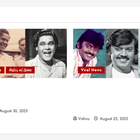
s
சிறப்பு கட்டுரை
Viral News
 வலிமையால் உயர்ந்த
விஜயகாந்த்: 50க்கும் மேற்பட்
ிருஷ்ணன்: கலைவாணரின்
இயக்குநர்களுக்கு வாய்ப்பளி
ல் ஒரு சிலிர்ப்பூட்டும் பார்வை
நடிகர்! தமிழ் சினிமா வரலாற்ற
சாதனையா?
August 30, 2025
Vishnu
August 25, 2025