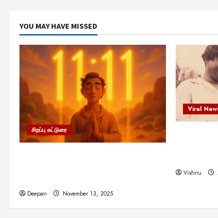
YOU MAY HAVE MISSED
Viral New
சிறப்பு கட்டுரை
எளிமையின்
என்.எஸ்.க
11:11 என்பதன் அர்த்தம் என்ன?
நினைவு நாளி
பிரபஞ்சம் உங்களுக்கு அனுப்பும் ரகசிய
Vishnu
குறியீடு இதுவாக இருக்கலாம்!
Deepan
November 13, 2025