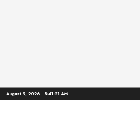
Skip
August 9, 2026
8:41:22 AM
to
content