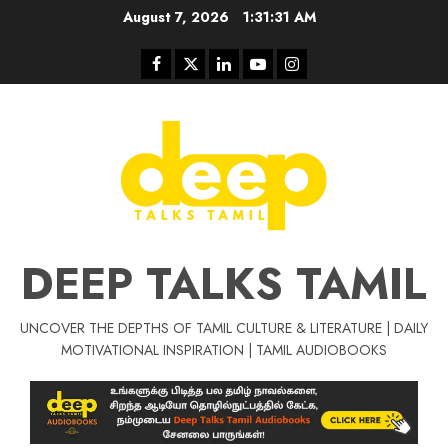
Skip
August 7, 2026
1:31:32 AM
to
content
Facebook
Twitter
Linkedin
Youtube
Instagram
DEEP TALKS TAMIL
UNCOVER THE DEPTHS OF TAMIL CULTURE & LITERATURE | DAILY
Tamil Motivat
MOTIVATIONAL INSPIRATION | TAMIL AUDIOBOOKS
சிறப்பு கட்டுரை
Tamil Motivation Videos
வெற்றி உனதே
மர்மங்கள்
ச
வே
பல்லா
ஒரு