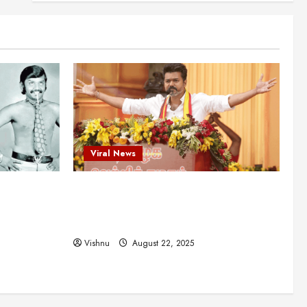
என்.எஸ்.கிருஷ்ணன்:
கலைவாணரின் நினைவு நாளில்
ஒரு சிலிர்ப்பூட்டும் பார்வை
2
August 30, 2025
Viral News
விஜயகாந்த்: 50க்கும் மேற்பட்ட
புதுமுக இயக்குநர்களுக்கு
வாய்ப்பளித்த ஒரே நடிகர்! தமிழ்
சினிமா வரலாற்றில் இது ஒரு
3
சாதனையா?
Viral News
Viral News
August 25, 2025
விஜய் தவெக மாநாட்டில் சொன்ன
ட புதுமுக
விஜய் தவெக மாநாட்டில் சொன்ன குட்டிக்
குட்டிக் கதை! அதன்
பின்னணியில் உள்ள ஆழ்ந்த
த்த ஒரே
கதை! அதன் பின்னணியில் உள்ள ஆழ்ந்த
அரசியல் அர்த்தம் என்ன?
4
ில் இது ஒரு
அரசியல் அர்த்தம் என்ன?
August 22, 2025
Vishnu
August 22, 2025
சிறப்பு கட்டுரை
சுவாரசிய தகவல்கள்
மெட்ராஸ் தினத்தின்
சுவாரஸ்யமான உண்மைகள்!
நீங்கள் அறியாத ரகசியங்கள்!