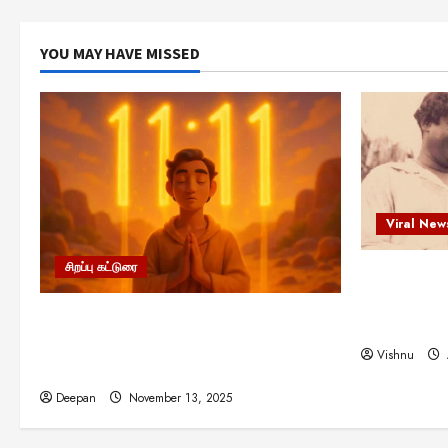
YOU MAY HAVE MISSED
Viral New
சிறப்பு கட்டுரை
எளிமையின்
என்.எஸ்.க
11:11 என்பதன் அர்த்தம் என்ன?
நினைவு நாளி
பிரபஞ்சம் உங்களுக்கு அனுப்பும் ரகசிய
Vishnu
குறியீடு இதுவாக இருக்கலாம்!
Deepan
November 13, 2025