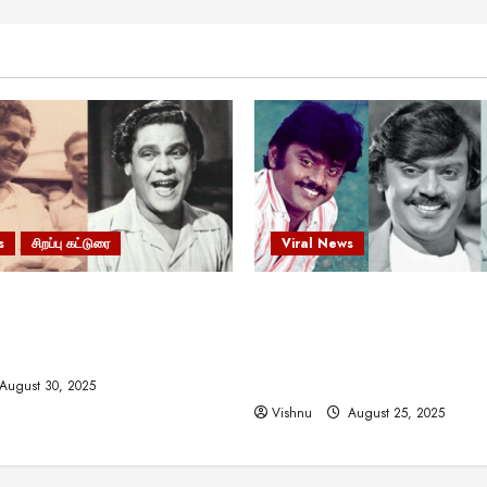
s
சிறப்பு கட்டுரை
Viral News
 வலிமையால் உயர்ந்த
விஜயகாந்த்: 50க்கும் மேற்பட்
ிருஷ்ணன்: கலைவாணரின்
இயக்குநர்களுக்கு வாய்ப்பளி
ல் ஒரு சிலிர்ப்பூட்டும் பார்வை
நடிகர்! தமிழ் சினிமா வரலாற்ற
சாதனையா?
August 30, 2025
Vishnu
August 25, 2025