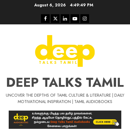
Skip
August 6, 2026
4:49:49 PM
to
content
Facebook
Twitter
Linkedin
Youtube
Instagram
DEEP TALKS TAMIL
UNCOVER THE DEPTHS OF TAMIL CULTURE & LITERATURE | DAILY
Tamil Motivat
MOTIVATIONAL INSPIRATION | TAMIL AUDIOBOOKS
சிறப்பு கட்டுரை
Tamil Motivation Videos
வெற்றி உனதே
மர்மங்கள்
ச
வே
பல்லா
ஒரு