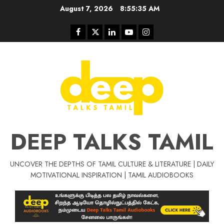
Skip
August 7, 2026
8:55:35 AM
to
content
Facebook
Twitter
Linkedin
Youtube
Instagram
DEEP TALKS TAMIL
UNCOVER THE DEPTHS OF TAMIL CULTURE & LITERATURE | DAILY
Tamil Motivat
MOTIVATIONAL INSPIRATION | TAMIL AUDIOBOOKS
சிறப்பு கட்டுரை
Tamil Motivation Videos
வெற்றி உனதே
மர்மங்கள்
ச
வே
பல்லா
ஒரு