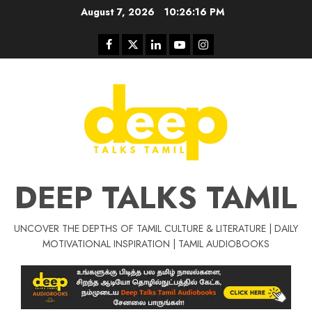
Skip
August 7, 2026
10:26:17 PM
to
content
Facebook
Twitter
Linkedin
Youtube
Instagram
DEEP TALKS TAMIL
UNCOVER THE DEPTHS OF TAMIL CULTURE & LITERATURE | DAILY
Tamil Motivat
MOTIVATIONAL INSPIRATION | TAMIL AUDIOBOOKS
சிறப்பு கட்டுரை
Tamil Motivation Videos
வெற்றி உனதே
மர்மங்கள்
ச
வே
பல்லா
ஒரு