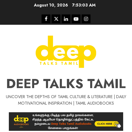
Skip
August 10, 2026
7:53:03 AM
to
content
Facebook
Twitter
Linkedin
Youtube
Instagram
DEEP TALKS TAMIL
UNCOVER THE DEPTHS OF TAMIL CULTURE & LITERATURE | DAILY
Tamil Motivat
MOTIVATIONAL INSPIRATION | TAMIL AUDIOBOOKS
சிறப்பு கட்டுரை
Tamil Motivation Videos
வெற்றி உனதே
மர்மங்கள்
ச
வே
பல்லா
ஒரு