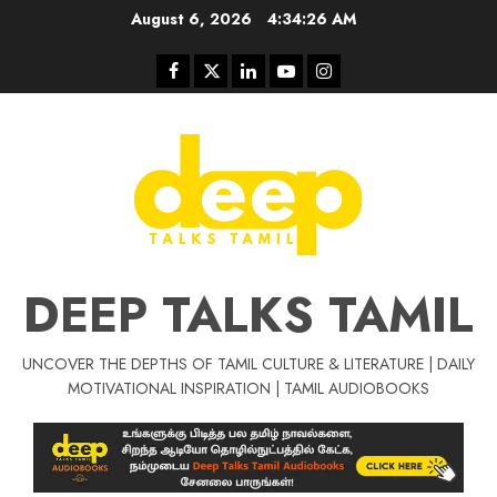
Skip
August 6, 2026
4:34:27 AM
to
content
Facebook
Twitter
Linkedin
Youtube
Instagram
DEEP TALKS TAMIL
UNCOVER THE DEPTHS OF TAMIL CULTURE & LITERATURE | DAILY
Tamil Motivat
MOTIVATIONAL INSPIRATION | TAMIL AUDIOBOOKS
சிறப்பு கட்டுரை
Tamil Motivation Videos
வெற்றி உனதே
மர்மங்கள்
ச
வே
பல்லா
ஒரு