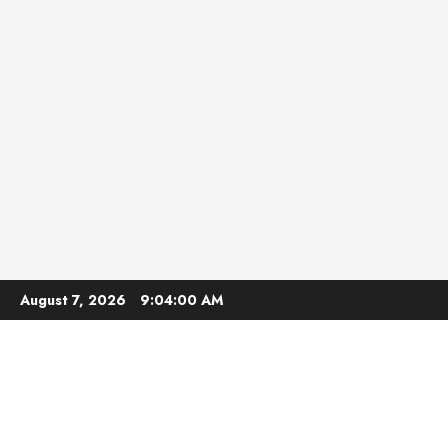
Skip
August 7, 2026
9:04:01 AM
to
content