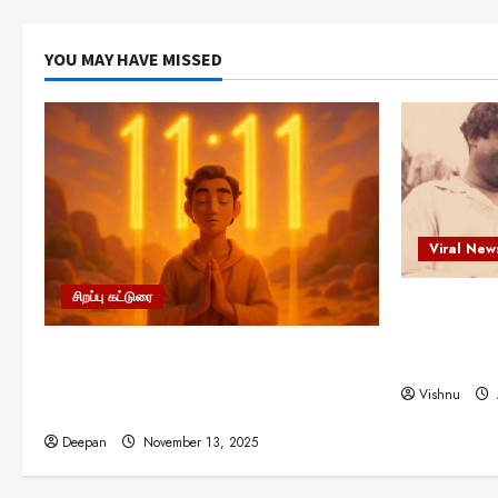
YOU MAY HAVE MISSED
Viral New
சிறப்பு கட்டுரை
எளிமையின்
என்.எஸ்.க
11:11 என்பதன் அர்த்தம் என்ன?
நினைவு நாளி
பிரபஞ்சம் உங்களுக்கு அனுப்பும் ரகசிய
Vishnu
குறியீடு இதுவாக இருக்கலாம்!
Deepan
November 13, 2025