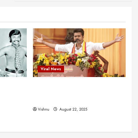
என்.எஸ்.கிருஷ்ணன்:
கலைவாணரின் நினைவு நாளில்
ஒரு சிலிர்ப்பூட்டும் பார்வை
2
August 30, 2025
Viral News
விஜயகாந்த்: 50க்கும் மேற்பட்ட
புதுமுக இயக்குநர்களுக்கு
வாய்ப்பளித்த ஒரே நடிகர்! தமிழ்
சினிமா வரலாற்றில் இது ஒரு
3
சாதனையா?
Viral News
Viral News
August 25, 2025
விஜய் தவெக மாநாட்டில் சொன்ன
ட புதுமுக
விஜய் தவெக மாநாட்டில் சொன்ன குட்டிக்
குட்டிக் கதை! அதன்
பின்னணியில் உள்ள ஆழ்ந்த
த்த ஒரே
கதை! அதன் பின்னணியில் உள்ள ஆழ்ந்த
அரசியல் அர்த்தம் என்ன?
4
ில் இது ஒரு
அரசியல் அர்த்தம் என்ன?
August 22, 2025
Vishnu
August 22, 2025
சிறப்பு கட்டுரை
சுவாரசிய தகவல்கள்
மெட்ராஸ் தினத்தின்
சுவாரஸ்யமான உண்மைகள்!
நீங்கள் அறியாத ரகசியங்கள்!