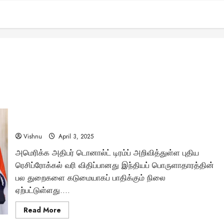
டிரம்ப்பின் ரெசிப்ரோக்கல் வரி: இந்திய ஐடி ஊழியர்களுக்கு
மாபெரும் அச்சுறுத்தல் – உங்கள் துறை பட்டியலில் உள்ளதா?
Vishnu
April 3, 2025
அமெரிக்க அதிபர் டொனால்ட் டிரம்ப் அறிவித்துள்ள புதிய
ரெசிப்ரோக்கல் வரி விதிப்பானது இந்தியப் பொருளாதாரத்தின்
பல துறைகளை கடுமையாகப் பாதிக்கும் நிலை
ஏற்பட்டுள்ளது....
Read
Read More
more
about