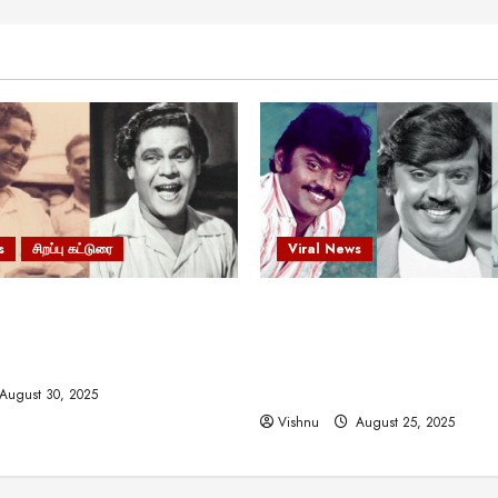
s
சிறப்பு கட்டுரை
Viral News
 வலிமையால் உயர்ந்த
விஜயகாந்த்: 50க்கும் மேற்பட்
ிருஷ்ணன்: கலைவாணரின்
இயக்குநர்களுக்கு வாய்ப்பளி
ல் ஒரு சிலிர்ப்பூட்டும் பார்வை
நடிகர்! தமிழ் சினிமா வரலாற்ற
சாதனையா?
August 30, 2025
Vishnu
August 25, 2025