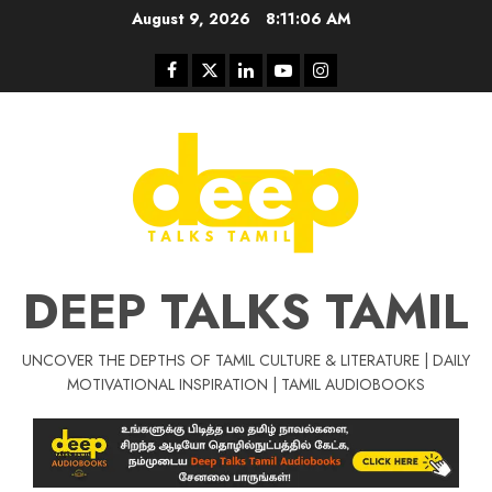
Skip
August 9, 2026
8:11:06 AM
to
content
Facebook
Twitter
Linkedin
Youtube
Instagram
DEEP TALKS TAMIL
UNCOVER THE DEPTHS OF TAMIL CULTURE & LITERATURE | DAILY
Tamil Motivat
MOTIVATIONAL INSPIRATION | TAMIL AUDIOBOOKS
சிறப்பு கட்டுரை
Tamil Motivation Videos
வெற்றி உனதே
மர்மங்கள்
ச
வே
பல்லா
ஒரு