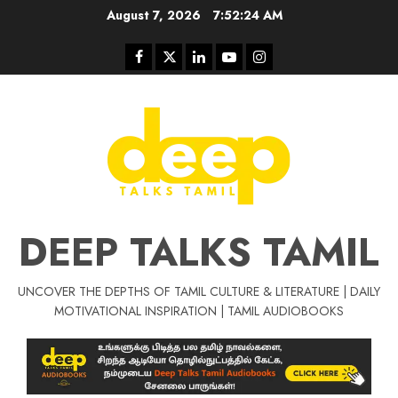
Skip
August 7, 2026
7:52:24 AM
to
content
Facebook
Twitter
Linkedin
Youtube
Instagram
DEEP TALKS TAMIL
UNCOVER THE DEPTHS OF TAMIL CULTURE & LITERATURE | DAILY
Tamil Motivat
MOTIVATIONAL INSPIRATION | TAMIL AUDIOBOOKS
சிறப்பு கட்டுரை
Tamil Motivation Videos
வெற்றி உனதே
மர்மங்கள்
ச
வே
பல்லா
ஒரு