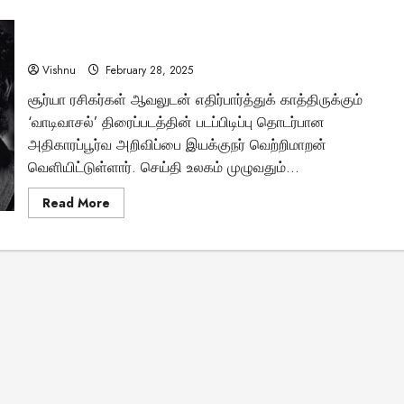
படத்திற்கான
பணிகள்
‘வாடிவாசல்’ படப்பிடிப்பு எப்போது தொடங்கும்? இயக்குநர்
துவங்கி
விட்டன!
வெற்றிமாறன் அதிகாரப்பூர்வ அறிவிப்பு!
ஜி.வி.பிரகாஷ்
வெளியிட்ட
Vishnu
February 28, 2025
அதிரடி
அப்டேட்டை
சூர்யா ரசிகர்கள் ஆவலுடன் எதிர்பார்த்துக் காத்திருக்கும்
அறிவீர்களா?
Tamil Motivation Videos
‘வாடிவாசல்’ திரைப்படத்தின் படப்பிடிப்பு தொடர்பான
வேண்டிய நேரத்தில்
அதிகாரப்பூர்வ அறிவிப்பை இயக்குநர் வெற்றிமாறன்
வெளியிட்டுள்ளார். செய்தி உலகம் முழுவதும்...
உங்களுக்கு எதுவும்
Read
Read More
more
கிடைக்கவில்லையா
about
‘வாடிவாசல்’
படப்பிடிப்பு
எப்போது
Brindha
August 6, 2023
தொடங்கும்?
இயக்குநர்
வெற்றிமாறன்
அதிகாரப்பூர்வ
அறிவிப்பு!