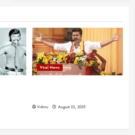
என்.எஸ்.கிருஷ்ணன்:
கலைவாணரின் நினைவு நாளில்
ஒரு சிலிர்ப்பூட்டும் பார்வை
2
August 30, 2025
Viral News
விஜயகாந்த்: 50க்கும் மேற்பட்ட
புதுமுக இயக்குநர்களுக்கு
வாய்ப்பளித்த ஒரே நடிகர்! தமிழ்
சினிமா வரலாற்றில் இது ஒரு
3
சாதனையா?
Viral News
Viral News
August 25, 2025
விஜய் தவெக மாநாட்டில் சொன்ன
ட புதுமுக
விஜய் தவெக மாநாட்டில் சொன்ன குட்டிக்
குட்டிக் கதை! அதன்
பின்னணியில் உள்ள ஆழ்ந்த
த்த ஒரே
கதை! அதன் பின்னணியில் உள்ள ஆழ்ந்த
அரசியல் அர்த்தம் என்ன?
4
ில் இது ஒரு
அரசியல் அர்த்தம் என்ன?
August 22, 2025
Vishnu
August 22, 2025
சிறப்பு கட்டுரை
சுவாரசிய தகவல்கள்
மெட்ராஸ் தினத்தின்
சுவாரஸ்யமான உண்மைகள்!
நீங்கள் அறியாத ரகசியங்கள்!