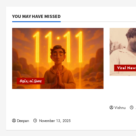
YOU MAY HAVE MISSED
Viral New
சிறப்பு கட்டுரை
எளிமையின்
என்.எஸ்.க
11:11 என்பதன் அர்த்தம் என்ன?
நினைவு நாளி
பிரபஞ்சம் உங்களுக்கு அனுப்பும் ரகசிய
Vishnu
குறியீடு இதுவாக இருக்கலாம்!
Deepan
November 13, 2025