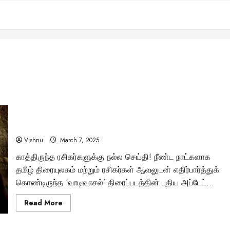
வாடிவாசல் படத்திற்கான பணிகள் துவங்கி விட்டன!
ஜி.வி.பிரகாஷ் வெளியிட்ட அதிரடி அப்டேட்டை அறிவீர்களா?
Vishnu
March 7, 2025
காத்திருந்த ரசிகர்களுக்கு நல்ல செய்தி! நீண்ட நாட்களாக
தமிழ் திரையுலகம் மற்றும் ரசிகர்கள் ஆவலுடன் எதிர்பார்த்துக்
கொண்டிருந்த ‘வாடிவாசல்’ திரைப்படத்தின் புதிய அப்டேட்...
Read
Read More
more
about
வாடிவாசல்