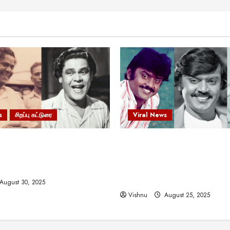
s
சிறப்பு கட்டுரை
Viral News
 வலிமையால் உயர்ந்த
விஜயகாந்த்: 50க்கும் மேற்பட்
ிருஷ்ணன்: கலைவாணரின்
இயக்குநர்களுக்கு வாய்ப்பளி
ல் ஒரு சிலிர்ப்பூட்டும் பார்வை
நடிகர்! தமிழ் சினிமா வரலாற்ற
சாதனையா?
August 30, 2025
Vishnu
August 25, 2025