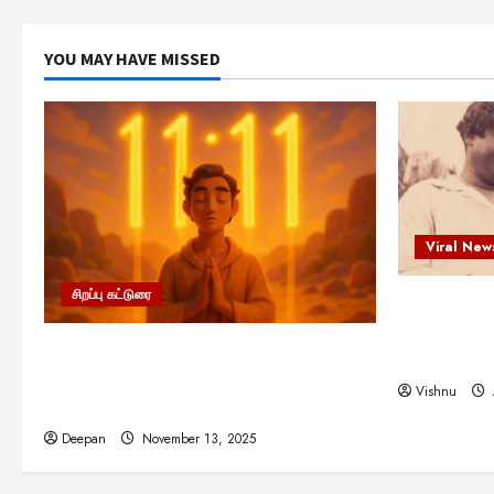
YOU MAY HAVE MISSED
Viral New
சிறப்பு கட்டுரை
எளிமையின்
என்.எஸ்.க
11:11 என்பதன் அர்த்தம் என்ன?
நினைவு நாளி
பிரபஞ்சம் உங்களுக்கு அனுப்பும் ரகசிய
Vishnu
குறியீடு இதுவாக இருக்கலாம்!
Deepan
November 13, 2025