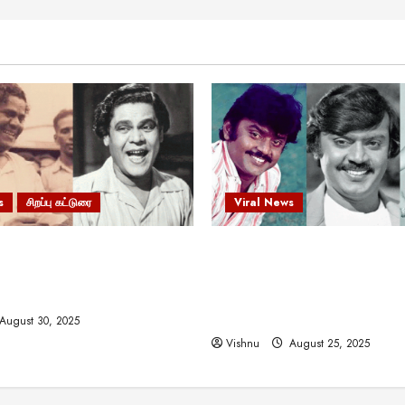
s
சிறப்பு கட்டுரை
Viral News
 வலிமையால் உயர்ந்த
விஜயகாந்த்: 50க்கும் மேற்பட்
ிருஷ்ணன்: கலைவாணரின்
இயக்குநர்களுக்கு வாய்ப்பளி
ல் ஒரு சிலிர்ப்பூட்டும் பார்வை
நடிகர்! தமிழ் சினிமா வரலாற்ற
சாதனையா?
August 30, 2025
Vishnu
August 25, 2025