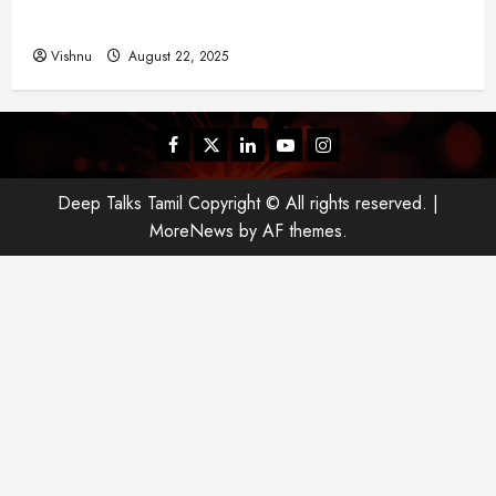
யா
என்ன?
?
Vishnu
August 22, 2025
August
25,
Facebook
Twitter
Linkedin
Youtube
Instagram
2025
Deep Talks Tamil Copyright © All rights reserved.
|
MoreNews
by AF themes.