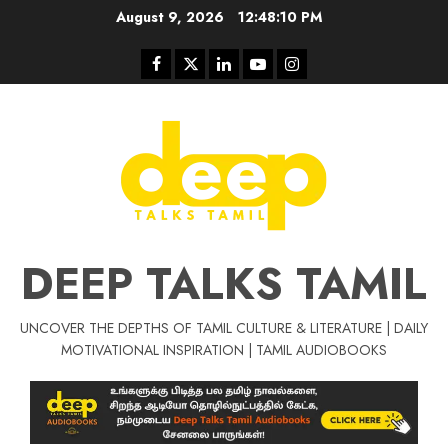
Skip
August 9, 2026
12:48:10 PM
to
content
Facebook
Twitter
Linkedin
Youtube
Instagram
DEEP TALKS TAMIL
UNCOVER THE DEPTHS OF TAMIL CULTURE & LITERATURE | DAILY
Tamil Motivat
MOTIVATIONAL INSPIRATION | TAMIL AUDIOBOOKS
சிறப்பு கட்டுரை
Tamil Motivation Videos
வெற்றி உனதே
மர்மங்கள்
ச
வே
பல்லா
ஒரு