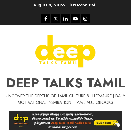
Skip
August 8, 2026
10:06:56 PM
to
content
Facebook
Twitter
Linkedin
Youtube
Instagram
DEEP TALKS TAMIL
UNCOVER THE DEPTHS OF TAMIL CULTURE & LITERATURE | DAILY
Tamil Motivat
MOTIVATIONAL INSPIRATION | TAMIL AUDIOBOOKS
சிறப்பு கட்டுரை
Tamil Motivation Videos
வெற்றி உனதே
மர்மங்கள்
ச
வே
பல்லா
ஒரு