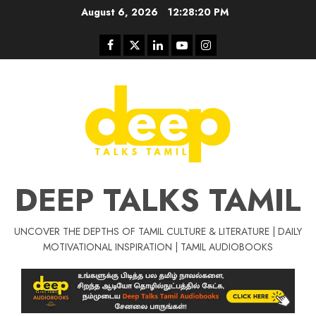
Skip
August 6, 2026
12:28:20 PM
to
content
Facebook
Twitter
Linkedin
Youtube
Instagram
DEEP TALKS TAMIL
UNCOVER THE DEPTHS OF TAMIL CULTURE & LITERATURE | DAILY
Tamil Motivat
MOTIVATIONAL INSPIRATION | TAMIL AUDIOBOOKS
சிறப்பு கட்டுரை
Tamil Motivation Videos
வெற்றி உனதே
மர்மங்கள்
ச
வே
பல்லா
ஒரு