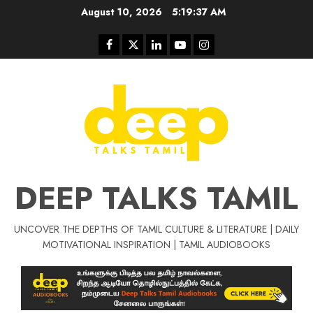
Skip
August 10, 2026
5:19:38 AM
to
content
Facebook
Twitter
Linkedin
Youtube
Instagram
DEEP TALKS TAMIL
UNCOVER THE DEPTHS OF TAMIL CULTURE & LITERATURE | DAILY
Tamil Motivat
MOTIVATIONAL INSPIRATION | TAMIL AUDIOBOOKS
சிறப்பு கட்டுரை
Tamil Motivation Videos
வெற்றி உனதே
மர்மங்கள்
ச
வே
பல்லா
ஒரு