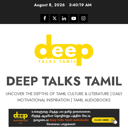
Skip
August 8, 2026
3:40:20 AM
to
content
Facebook
Twitter
Linkedin
Youtube
Instagram
DEEP TALKS TAMIL
UNCOVER THE DEPTHS OF TAMIL CULTURE & LITERATURE | DAILY
Tamil Motivat
MOTIVATIONAL INSPIRATION | TAMIL AUDIOBOOKS
சிறப்பு கட்டுரை
Tamil Motivation Videos
வெற்றி உனதே
மர்மங்கள்
ச
வே
பல்லா
ஒரு