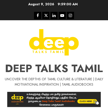
Skip
August 9, 2026
9:59:01 AM
to
content
Facebook
Twitter
Linkedin
Youtube
Instagram
DEEP TALKS TAMIL
UNCOVER THE DEPTHS OF TAMIL CULTURE & LITERATURE | DAILY
Tamil Motivat
MOTIVATIONAL INSPIRATION | TAMIL AUDIOBOOKS
சிறப்பு கட்டுரை
Tamil Motivation Videos
வெற்றி உனதே
மர்மங்கள்
ச
வே
பல்லா
ஒரு