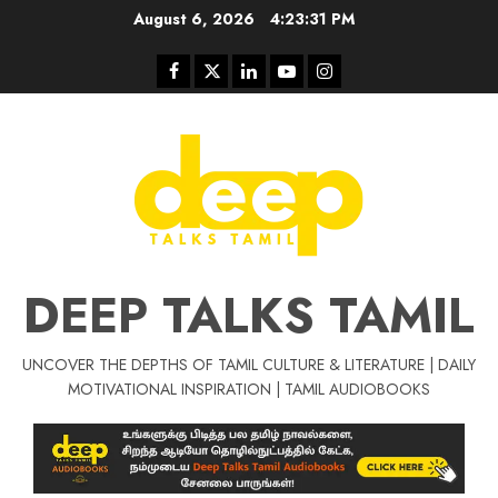
Skip
August 6, 2026
4:23:31 PM
to
content
Facebook
Twitter
Linkedin
Youtube
Instagram
DEEP TALKS TAMIL
UNCOVER THE DEPTHS OF TAMIL CULTURE & LITERATURE | DAILY
Tamil Motivat
MOTIVATIONAL INSPIRATION | TAMIL AUDIOBOOKS
சிறப்பு கட்டுரை
Tamil Motivation Videos
வெற்றி உனதே
மர்மங்கள்
ச
வே
பல்லா
ஒரு