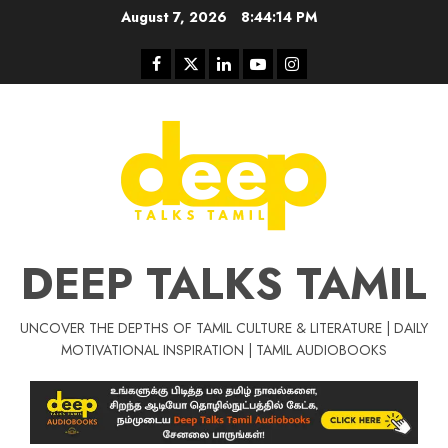
Skip
August 7, 2026
8:44:14 PM
to
content
Facebook
Twitter
Linkedin
Youtube
Instagram
DEEP TALKS TAMIL
UNCOVER THE DEPTHS OF TAMIL CULTURE & LITERATURE | DAILY
Tamil Motivat
MOTIVATIONAL INSPIRATION | TAMIL AUDIOBOOKS
சிறப்பு கட்டுரை
Tamil Motivation Videos
வெற்றி உனதே
மர்மங்கள்
ச
வே
பல்லா
ஒரு