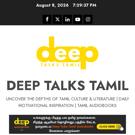
Skip
August 8, 2026
7:29:37 PM
to
content
Facebook
Twitter
Linkedin
Youtube
Instagram
DEEP TALKS TAMIL
UNCOVER THE DEPTHS OF TAMIL CULTURE & LITERATURE | DAILY
Tamil Motivat
MOTIVATIONAL INSPIRATION | TAMIL AUDIOBOOKS
சிறப்பு கட்டுரை
Tamil Motivation Videos
வெற்றி உனதே
மர்மங்கள்
ச
வே
பல்லா
ஒரு