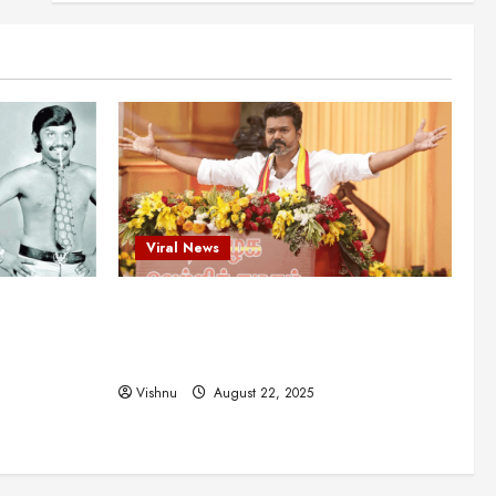
என்.எஸ்.கிருஷ்ணன்:
கலைவாணரின் நினைவு நாளில்
ஒரு சிலிர்ப்பூட்டும் பார்வை
2
August 30, 2025
Viral News
விஜயகாந்த்: 50க்கும் மேற்பட்ட
புதுமுக இயக்குநர்களுக்கு
வாய்ப்பளித்த ஒரே நடிகர்! தமிழ்
சினிமா வரலாற்றில் இது ஒரு
3
சாதனையா?
Viral News
Viral News
August 25, 2025
விஜய் தவெக மாநாட்டில் சொன்ன
ட புதுமுக
விஜய் தவெக மாநாட்டில் சொன்ன குட்டிக்
குட்டிக் கதை! அதன்
பின்னணியில் உள்ள ஆழ்ந்த
த்த ஒரே
கதை! அதன் பின்னணியில் உள்ள ஆழ்ந்த
அரசியல் அர்த்தம் என்ன?
4
ில் இது ஒரு
அரசியல் அர்த்தம் என்ன?
August 22, 2025
Vishnu
August 22, 2025
சிறப்பு கட்டுரை
சுவாரசிய தகவல்கள்
மெட்ராஸ் தினத்தின்
சுவாரஸ்யமான உண்மைகள்!
நீங்கள் அறியாத ரகசியங்கள்!