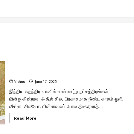
25 வயதில் அரசு வேலையை உதறி, துப்பாக்கி ஏந்திய அந்த
இளைஞன்! வீர வாஞ்சிநாதனின் தியாக வரலாறு தெரியுமா?
Vishnu
June 17, 2025
இந்திய சுதந்திர வானில் எண்ணற்ற நட்சத்திரங்கள்
மின்னுகின்றன. அதில் சில, பிரகாசமாக நீண்ட காலம் ஒளி
வீசின. சிலவோ, மின்னலைப் போல திடீரெனத்...
Read
Read More
more
about
25