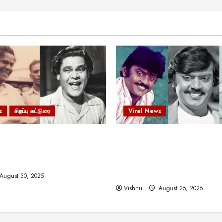
s
சிறப்பு கட்டுரை
Viral News
 வலிமையால் உயர்ந்த
விஜயகாந்த்: 50க்கும் மேற்பட்
ிருஷ்ணன்: கலைவாணரின்
இயக்குநர்களுக்கு வாய்ப்பளி
ல் ஒரு சிலிர்ப்பூட்டும் பார்வை
நடிகர்! தமிழ் சினிமா வரலாற்ற
சாதனையா?
August 30, 2025
Vishnu
August 25, 2025