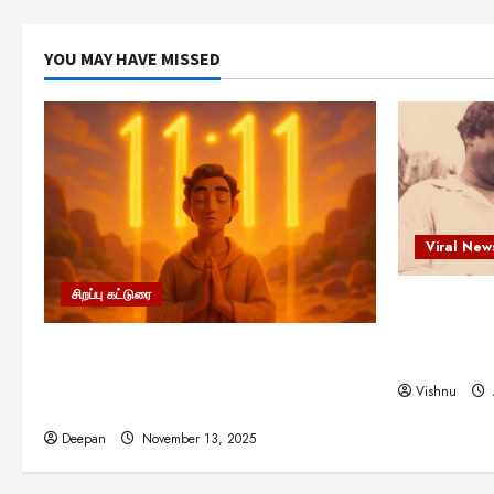
YOU MAY HAVE MISSED
Viral New
சிறப்பு கட்டுரை
எளிமையின்
என்.எஸ்.க
11:11 என்பதன் அர்த்தம் என்ன?
நினைவு நாளி
பிரபஞ்சம் உங்களுக்கு அனுப்பும் ரகசிய
Vishnu
குறியீடு இதுவாக இருக்கலாம்!
Deepan
November 13, 2025