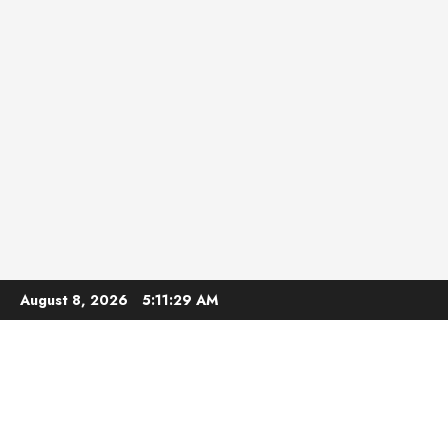
Skip
August 8, 2026
5:11:30 AM
to
content