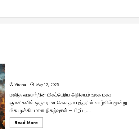
நிலவொளி தியானத்தில் புத்தரின் ஞானம் பெற முடியுமா?
வைசாகா பூர்ணிமையின் அதிசய இரகசியங்கள்
Vishnu
May 12, 2025
மனித வரலாற்றின் மிகப்பெரிய அதிசயம் உலக மகா
ஞானிகளில் ஒருவரான கௌதம புத்தரின் வாழ்வில் மூன்று
மிக முக்கியமான நிகழ்வுகள் – பிறப்பு,...
Read
Read More
more
about
நிலவொளி