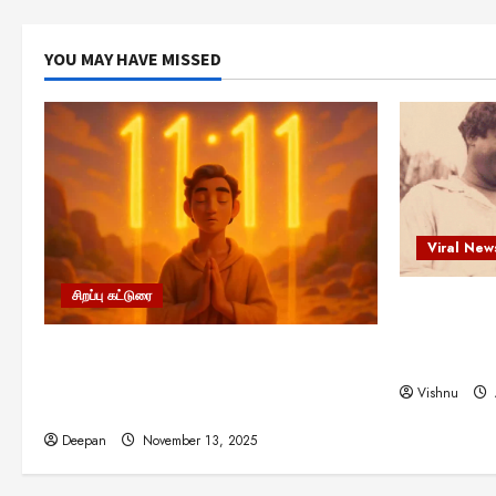
YOU MAY HAVE MISSED
Viral New
சிறப்பு கட்டுரை
எளிமையின்
என்.எஸ்.க
11:11 என்பதன் அர்த்தம் என்ன?
நினைவு நாளி
பிரபஞ்சம் உங்களுக்கு அனுப்பும் ரகசிய
Vishnu
குறியீடு இதுவாக இருக்கலாம்!
Deepan
November 13, 2025