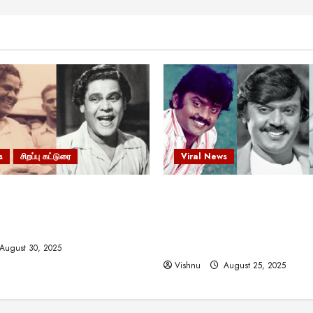
s
சிறப்பு கட்டுரை
Viral News
 வலிமையால் உயர்ந்த
விஜயகாந்த்: 50க்கும் மேற்பட்
ிருஷ்ணன்: கலைவாணரின்
இயக்குநர்களுக்கு வாய்ப்பளி
ல் ஒரு சிலிர்ப்பூட்டும் பார்வை
நடிகர்! தமிழ் சினிமா வரலாற்ற
சாதனையா?
August 30, 2025
Vishnu
August 25, 2025