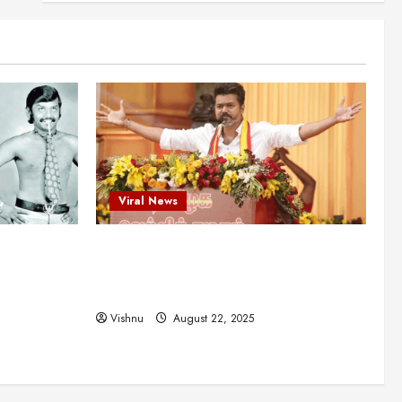
என்.எஸ்.கிருஷ்ணன்:
கலைவாணரின் நினைவு நாளில்
ஒரு சிலிர்ப்பூட்டும் பார்வை
2
August 30, 2025
Viral News
விஜயகாந்த்: 50க்கும் மேற்பட்ட
புதுமுக இயக்குநர்களுக்கு
வாய்ப்பளித்த ஒரே நடிகர்! தமிழ்
சினிமா வரலாற்றில் இது ஒரு
3
சாதனையா?
Viral News
Viral News
August 25, 2025
விஜய் தவெக மாநாட்டில் சொன்ன
ட புதுமுக
விஜய் தவெக மாநாட்டில் சொன்ன குட்டிக்
குட்டிக் கதை! அதன்
பின்னணியில் உள்ள ஆழ்ந்த
த்த ஒரே
கதை! அதன் பின்னணியில் உள்ள ஆழ்ந்த
அரசியல் அர்த்தம் என்ன?
4
ில் இது ஒரு
அரசியல் அர்த்தம் என்ன?
August 22, 2025
Vishnu
August 22, 2025
சிறப்பு கட்டுரை
சுவாரசிய தகவல்கள்
மெட்ராஸ் தினத்தின்
சுவாரஸ்யமான உண்மைகள்!
நீங்கள் அறியாத ரகசியங்கள்!