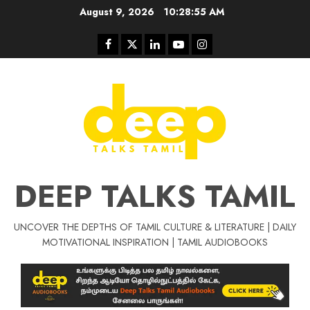
Skip
August 9, 2026
10:28:56 AM
to
content
Facebook
Twitter
Linkedin
Youtube
Instagram
DEEP TALKS TAMIL
UNCOVER THE DEPTHS OF TAMIL CULTURE & LITERATURE | DAILY
Tamil Motivat
MOTIVATIONAL INSPIRATION | TAMIL AUDIOBOOKS
சிறப்பு கட்டுரை
Tamil Motivation Videos
வெற்றி உனதே
மர்மங்கள்
ச
வே
பல்லா
ஒரு