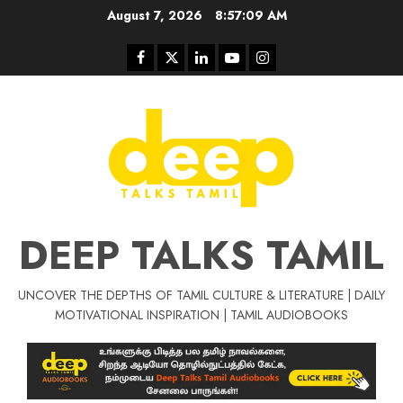
Skip
August 7, 2026
8:57:09 AM
to
content
Facebook
Twitter
Linkedin
Youtube
Instagram
DEEP TALKS TAMIL
UNCOVER THE DEPTHS OF TAMIL CULTURE & LITERATURE | DAILY
Tamil Motivat
MOTIVATIONAL INSPIRATION | TAMIL AUDIOBOOKS
சிறப்பு கட்டுரை
Tamil Motivation Videos
வெற்றி உனதே
மர்மங்கள்
ச
வே
பல்லா
ஒரு