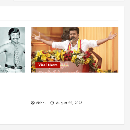
என்.எஸ்.கிருஷ்ணன்:
கலைவாணரின் நினைவு நாளில்
ஒரு சிலிர்ப்பூட்டும் பார்வை
2
August 30, 2025
Viral News
விஜயகாந்த்: 50க்கும் மேற்பட்ட
புதுமுக இயக்குநர்களுக்கு
வாய்ப்பளித்த ஒரே நடிகர்! தமிழ்
சினிமா வரலாற்றில் இது ஒரு
3
சாதனையா?
Viral News
Viral News
August 25, 2025
விஜய் தவெக மாநாட்டில் சொன்ன
ட புதுமுக
விஜய் தவெக மாநாட்டில் சொன்ன குட்டிக்
குட்டிக் கதை! அதன்
பின்னணியில் உள்ள ஆழ்ந்த
த்த ஒரே
கதை! அதன் பின்னணியில் உள்ள ஆழ்ந்த
அரசியல் அர்த்தம் என்ன?
4
ில் இது ஒரு
அரசியல் அர்த்தம் என்ன?
August 22, 2025
Vishnu
August 22, 2025
சிறப்பு கட்டுரை
சுவாரசிய தகவல்கள்
மெட்ராஸ் தினத்தின்
சுவாரஸ்யமான உண்மைகள்!
நீங்கள் அறியாத ரகசியங்கள்!