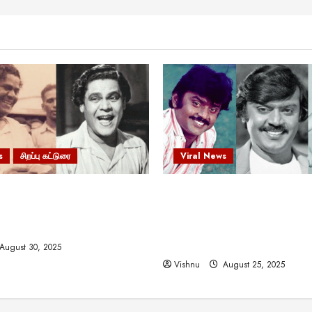
s
சிறப்பு கட்டுரை
Viral News
 வலிமையால் உயர்ந்த
விஜயகாந்த்: 50க்கும் மேற்பட்
ிருஷ்ணன்: கலைவாணரின்
இயக்குநர்களுக்கு வாய்ப்பளி
ல் ஒரு சிலிர்ப்பூட்டும் பார்வை
நடிகர்! தமிழ் சினிமா வரலாற்ற
சாதனையா?
August 30, 2025
Vishnu
August 25, 2025