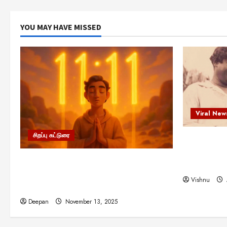
YOU MAY HAVE MISSED
Viral New
சிறப்பு கட்டுரை
எளிமையின்
என்.எஸ்.க
11:11 என்பதன் அர்த்தம் என்ன?
நினைவு நாளி
பிரபஞ்சம் உங்களுக்கு அனுப்பும் ரகசிய
Vishnu
குறியீடு இதுவாக இருக்கலாம்!
Deepan
November 13, 2025