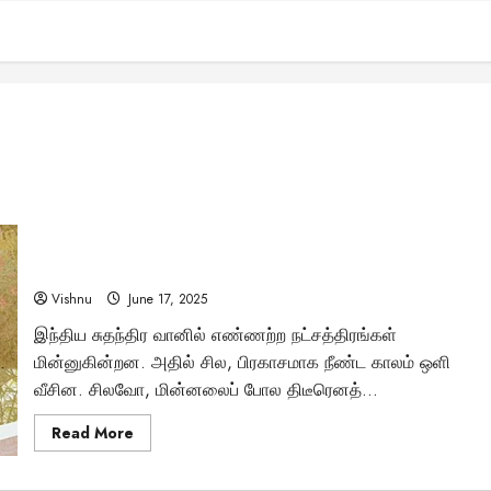
25 வயதில் அரசு வேலையை உதறி, துப்பாக்கி ஏந்திய அந்த
இளைஞன்! வீர வாஞ்சிநாதனின் தியாக வரலாறு தெரியுமா?
Vishnu
June 17, 2025
இந்திய சுதந்திர வானில் எண்ணற்ற நட்சத்திரங்கள்
மின்னுகின்றன. அதில் சில, பிரகாசமாக நீண்ட காலம் ஒளி
வீசின. சிலவோ, மின்னலைப் போல திடீரெனத்...
Read
Read More
more
about
25