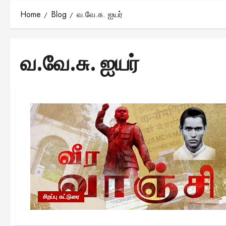
Home
Blog
வ.வே.சு. ஐயர்
வ.வே.சு. ஐயர்
சிறப்பு கட்டுரை