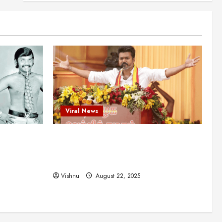
என்.எஸ்.கிருஷ்ணன்:
கலைவாணரின் நினைவு நாளில்
ஒரு சிலிர்ப்பூட்டும் பார்வை
2
August 30, 2025
Viral News
விஜயகாந்த்: 50க்கும் மேற்பட்ட
புதுமுக இயக்குநர்களுக்கு
வாய்ப்பளித்த ஒரே நடிகர்! தமிழ்
சினிமா வரலாற்றில் இது ஒரு
3
சாதனையா?
Viral News
Viral News
August 25, 2025
விஜய் தவெக மாநாட்டில் சொன்ன
ட புதுமுக
விஜய் தவெக மாநாட்டில் சொன்ன குட்டிக்
குட்டிக் கதை! அதன்
பின்னணியில் உள்ள ஆழ்ந்த
த்த ஒரே
கதை! அதன் பின்னணியில் உள்ள ஆழ்ந்த
அரசியல் அர்த்தம் என்ன?
4
ில் இது ஒரு
அரசியல் அர்த்தம் என்ன?
August 22, 2025
Vishnu
August 22, 2025
சிறப்பு கட்டுரை
சுவாரசிய தகவல்கள்
மெட்ராஸ் தினத்தின்
சுவாரஸ்யமான உண்மைகள்!
நீங்கள் அறியாத ரகசியங்கள்!