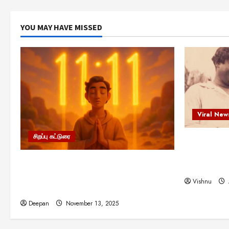
YOU MAY HAVE MISSED
Viral New
சிறப்பு கட்டுரை
எளிமையின்
என்.எஸ்.க
11:11 என்பதன் அர்த்தம் என்ன?
நினைவு நாளி
பிரபஞ்சம் உங்களுக்கு அனுப்பும் ரகசிய
Vishnu
குறியீடு இதுவாக இருக்கலாம்!
Deepan
November 13, 2025