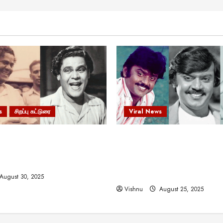
s
சிறப்பு கட்டுரை
Viral News
 வலிமையால் உயர்ந்த
விஜயகாந்த்: 50க்கும் மேற்பட்
ிருஷ்ணன்: கலைவாணரின்
இயக்குநர்களுக்கு வாய்ப்பளி
ல் ஒரு சிலிர்ப்பூட்டும் பார்வை
நடிகர்! தமிழ் சினிமா வரலாற்ற
சாதனையா?
August 30, 2025
Vishnu
August 25, 2025