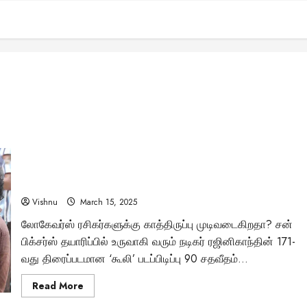
ரஜினிகாந்த் நடிக்கும் ‘கூலி’ படப்பிடிப்பு 90% நிறைவு:
படக்குழுவின் புகைப்படங்களுடன் லோகேஷ் கனகராஜ்
பிறந்தநாள் கொண்டாட்டம்!
Vishnu
March 15, 2025
லோகேவர்ஸ் ரசிகர்களுக்கு காத்திருப்பு முடிவடைகிறதா? சன்
பிக்சர்ஸ் தயாரிப்பில் உருவாகி வரும் நடிகர் ரஜினிகாந்தின் 171-
வது திரைப்படமான ‘கூலி’ படப்பிடிப்பு 90 சதவீதம்...
Read
Read More
more
about