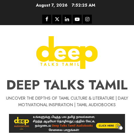
Skip
August 7, 2026
7:52:25 AM
to
content
Facebook
Twitter
Linkedin
Youtube
Instagram
DEEP TALKS TAMIL
UNCOVER THE DEPTHS OF TAMIL CULTURE & LITERATURE | DAILY
Tamil Motivat
MOTIVATIONAL INSPIRATION | TAMIL AUDIOBOOKS
சிறப்பு கட்டுரை
Tamil Motivation Videos
வெற்றி உனதே
மர்மங்கள்
ச
வே
பல்லா
ஒரு