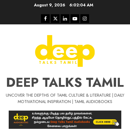
Skip
August 9, 2026
6:02:04 AM
to
content
Facebook
Twitter
Linkedin
Youtube
Instagram
DEEP TALKS TAMIL
UNCOVER THE DEPTHS OF TAMIL CULTURE & LITERATURE | DAILY
Tamil Motivat
MOTIVATIONAL INSPIRATION | TAMIL AUDIOBOOKS
சிறப்பு கட்டுரை
Tamil Motivation Videos
வெற்றி உனதே
மர்மங்கள்
ச
வே
பல்லா
ஒரு