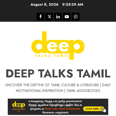
Skip
August 8, 2026
9:25:29 AM
to
content
Facebook
Twitter
Linkedin
Youtube
Instagram
DEEP TALKS TAMIL
UNCOVER THE DEPTHS OF TAMIL CULTURE & LITERATURE | DAILY
Tamil Motivat
MOTIVATIONAL INSPIRATION | TAMIL AUDIOBOOKS
சிறப்பு கட்டுரை
Tamil Motivation Videos
வெற்றி உனதே
மர்மங்கள்
ச
வே
பல்லா
ஒரு