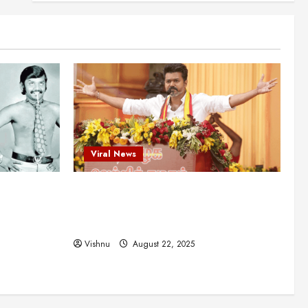
என்.எஸ்.கிருஷ்ணன்:
கலைவாணரின் நினைவு நாளில்
ஒரு சிலிர்ப்பூட்டும் பார்வை
2
August 30, 2025
Viral News
விஜயகாந்த்: 50க்கும் மேற்பட்ட
புதுமுக இயக்குநர்களுக்கு
வாய்ப்பளித்த ஒரே நடிகர்! தமிழ்
சினிமா வரலாற்றில் இது ஒரு
3
சாதனையா?
Viral News
Viral News
August 25, 2025
விஜய் தவெக மாநாட்டில் சொன்ன
ட புதுமுக
விஜய் தவெக மாநாட்டில் சொன்ன குட்டிக்
குட்டிக் கதை! அதன்
பின்னணியில் உள்ள ஆழ்ந்த
த்த ஒரே
கதை! அதன் பின்னணியில் உள்ள ஆழ்ந்த
அரசியல் அர்த்தம் என்ன?
4
ில் இது ஒரு
அரசியல் அர்த்தம் என்ன?
August 22, 2025
Vishnu
August 22, 2025
சிறப்பு கட்டுரை
சுவாரசிய தகவல்கள்
மெட்ராஸ் தினத்தின்
சுவாரஸ்யமான உண்மைகள்!
நீங்கள் அறியாத ரகசியங்கள்!