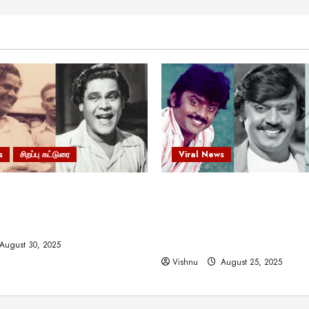
s
சிறப்பு கட்டுரை
Viral News
 வலிமையால் உயர்ந்த
விஜயகாந்த்: 50க்கும் மேற்பட்
ிருஷ்ணன்: கலைவாணரின்
இயக்குநர்களுக்கு வாய்ப்பளி
ல் ஒரு சிலிர்ப்பூட்டும் பார்வை
நடிகர்! தமிழ் சினிமா வரலாற்ற
சாதனையா?
August 30, 2025
Vishnu
August 25, 2025