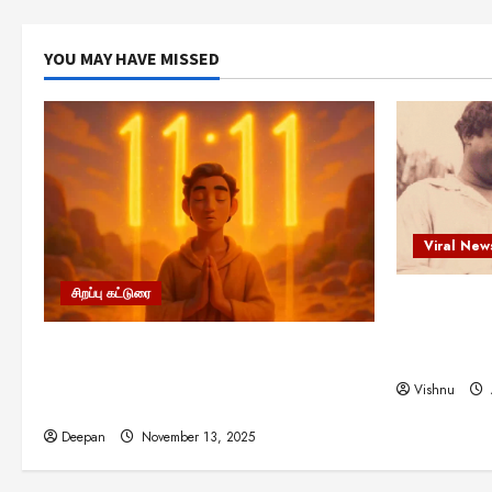
YOU MAY HAVE MISSED
Viral New
சிறப்பு கட்டுரை
எளிமையின்
என்.எஸ்.க
11:11 என்பதன் அர்த்தம் என்ன?
நினைவு நாளி
பிரபஞ்சம் உங்களுக்கு அனுப்பும் ரகசிய
Vishnu
குறியீடு இதுவாக இருக்கலாம்!
Deepan
November 13, 2025