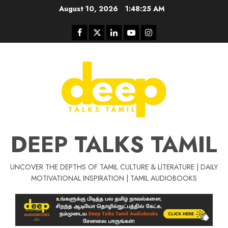
Skip
August 10, 2026
1:48:26 AM
to
content
Facebook
Twitter
Linkedin
Youtube
Instagram
DEEP TALKS TAMIL
UNCOVER THE DEPTHS OF TAMIL CULTURE & LITERATURE | DAILY
Tamil Motivat
MOTIVATIONAL INSPIRATION | TAMIL AUDIOBOOKS
சிறப்பு கட்டுரை
Tamil Motivation Videos
வெற்றி உனதே
மர்மங்கள்
ச
வே
பல்லா
ஒரு