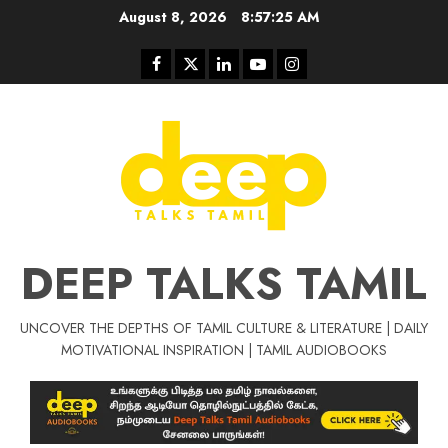
Skip
August 8, 2026
8:57:26 AM
to
content
Facebook
Twitter
Linkedin
Youtube
Instagram
DEEP TALKS TAMIL
UNCOVER THE DEPTHS OF TAMIL CULTURE & LITERATURE | DAILY
Tamil Motivat
MOTIVATIONAL INSPIRATION | TAMIL AUDIOBOOKS
சிறப்பு கட்டுரை
Tamil Motivation Videos
வெற்றி உனதே
மர்மங்கள்
ச
வே
பல்லா
ஒரு