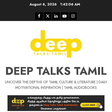
Skip
August 6, 2026
1:42:07 AM
to
content
Facebook
Twitter
Linkedin
Youtube
Instagram
DEEP TALKS TAMIL
UNCOVER THE DEPTHS OF TAMIL CULTURE & LITERATURE | DAILY
Tamil Motivat
MOTIVATIONAL INSPIRATION | TAMIL AUDIOBOOKS
சிறப்பு கட்டுரை
Tamil Motivation Videos
வெற்றி உனதே
மர்மங்கள்
ச
வே
பல்லா
ஒரு