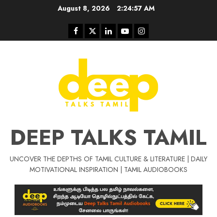
Skip
August 8, 2026
2:24:58 AM
to
content
Facebook
Twitter
Linkedin
Youtube
Instagram
DEEP TALKS TAMIL
UNCOVER THE DEPTHS OF TAMIL CULTURE & LITERATURE | DAILY
Tamil Motivat
MOTIVATIONAL INSPIRATION | TAMIL AUDIOBOOKS
சிறப்பு கட்டுரை
Tamil Motivation Videos
வெற்றி உனதே
மர்மங்கள்
ச
வே
பல்லா
ஒரு