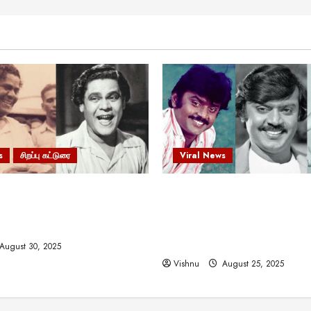
s
சிறப்பு கட்டுரை
Viral News
 வலிமையால் உயர்ந்த
விஜயகாந்த்: 50க்கும் மேற்பட்
ிருஷ்ணன்: கலைவாணரின்
இயக்குநர்களுக்கு வாய்ப்பளி
ல் ஒரு சிலிர்ப்பூட்டும் பார்வை
நடிகர்! தமிழ் சினிமா வரலாற்ற
சாதனையா?
August 30, 2025
Vishnu
August 25, 2025