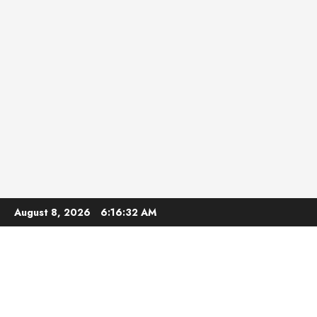
Skip
August 8, 2026
6:16:33 AM
to
content