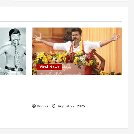
என்.எஸ்.கிருஷ்ணன்:
கலைவாணரின் நினைவு நாளில்
ஒரு சிலிர்ப்பூட்டும் பார்வை
2
August 30, 2025
Viral News
விஜயகாந்த்: 50க்கும் மேற்பட்ட
புதுமுக இயக்குநர்களுக்கு
வாய்ப்பளித்த ஒரே நடிகர்! தமிழ்
சினிமா வரலாற்றில் இது ஒரு
3
சாதனையா?
Viral News
Viral News
August 25, 2025
விஜய் தவெக மாநாட்டில் சொன்ன
ட புதுமுக
விஜய் தவெக மாநாட்டில் சொன்ன குட்டிக்
குட்டிக் கதை! அதன்
பின்னணியில் உள்ள ஆழ்ந்த
த்த ஒரே
கதை! அதன் பின்னணியில் உள்ள ஆழ்ந்த
அரசியல் அர்த்தம் என்ன?
4
ில் இது ஒரு
அரசியல் அர்த்தம் என்ன?
August 22, 2025
Vishnu
August 22, 2025
சிறப்பு கட்டுரை
சுவாரசிய தகவல்கள்
மெட்ராஸ் தினத்தின்
சுவாரஸ்யமான உண்மைகள்!
நீங்கள் அறியாத ரகசியங்கள்!