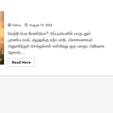
வாழ்க்கையில்
வெற்றி
பெற
“அனுசரித்து தோற்பதா? முரண்பட்டு வெல்வதா? –
APJ
அப்துல்
வெற்றியாளர்களின் தேர்வு”
கலாம்
கூறிய
Vishnu
August 19, 2024
4
விதிகள்
Tamil Motivation Videos
வெற்றி பெற வேண்டுமா? அப்படியெனில் யாருடனும்
–
உங்கள்
முரண்படாமல், சூழலுக்கு ஏற்ப மாறி, அனைவரையும்
வேண்டிய நேரத்தில்
கனவுகளை
நனவாக்க
அனுசரித்துச் செல்லுங்கள் என்கிறது ஒரு பழைய அறிவுரை.
இந்த
உங்களுக்கு எதுவும்
ஆனால்,...
வழிமுறைகளை
பின்பற்றலாமா?
Read
கிடைக்கவில்லையா
Read More
more
about
“அனுசரித்து
Brindha
August 6, 2023
தோற்பதா?
முரண்பட்டு
வெல்வதா?
–
வெற்றியாளர்களின்
தேர்வு”