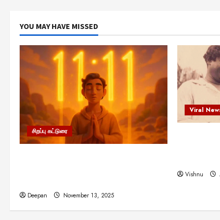
YOU MAY HAVE MISSED
Viral New
சிறப்பு கட்டுரை
எளிமையின்
என்.எஸ்.க
11:11 என்பதன் அர்த்தம் என்ன?
நினைவு நாளி
பிரபஞ்சம் உங்களுக்கு அனுப்பும் ரகசிய
Vishnu
குறியீடு இதுவாக இருக்கலாம்!
Deepan
November 13, 2025